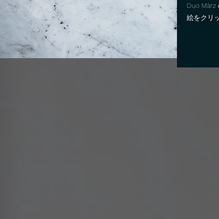
Duo Mä
絵をクリッ